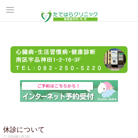
ホーム
HOME
医師の紹介
DOCTOR
交通案内
ACCESS
医院案内
CLINIC
休診について
診療案内
2026年1月5日
MENU